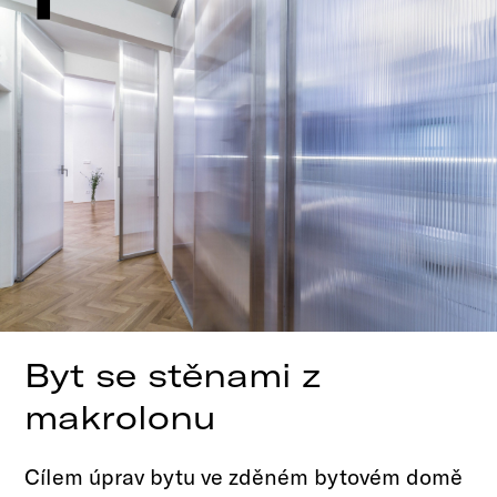
×
#Urbanismus
#Realizace
#Interiér
#Ocenění
#Soutěže
#Realizace
Byt se stěnami z
makrolonu
Cílem úprav bytu ve zděném bytovém domě