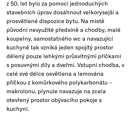
z 50. let bylo za pomoci jednoduchých
stavebních úprav dosáhnout velkorysejší a
prosvětlené dispozice bytu. Na místě
původní nevyužité předsíně a chodby, malé
koupelny, samostatného wc a navazující
kuchyně tak vzniká jeden spojitý prostor
dělený pouze lehkými průsvitnými příčkami
s posuvnými díly a dveřmi. Vstupní chodba, v
celé své délce osvětlena a lemována
příčkou z komůrkového polykarbonátu –
makrolonu, plynule navazuje na zcela
otevřený prostor obývacího pokoje s
kuchyní.