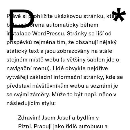
*
×
#Urbanismus
Právě si prohlížíte ukázkovou stránku, která
#Realizace
byla vytvořena automaticky během
#Interiér
instalace WordPressu. Stránky se liší od
příspěvků zejména tím, že obsahují nějaký
#Ocenění
statický text a jsou zobrazovány na stále
#Soutěže
stejném místě webu (u většiny šablon jde o
#Realizace
navigační menu). Lidé obvykle nejdříve
vytvářejí základní informační stránky, kde se
představí návštěvníkům webu a seznámí je
se svými záměry. Může to být např. něco v
následujícím stylu:
Zdravím! Jsem Josef a bydlím v
Plzni. Pracuji jako řidič autobusu a