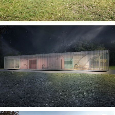
terénu na subitlních pilířových pilotách. Na
ocelové podlaze jsou v rastru vyskládány
celodřevěné samonosné “krabičky“. Masivní
ocelový rám je vynesen subtilními sloupky.
Rám ztužuje a vynáší střešní konstrukci,
střešní panely a lehký obvodový plášť z
průsvtiných polykarbonátových nebo
laminátových dílů. Motiv “piknikového
košíku“ je doplněn o volné kresby
výtvarníka Mga. Michala Drozena.