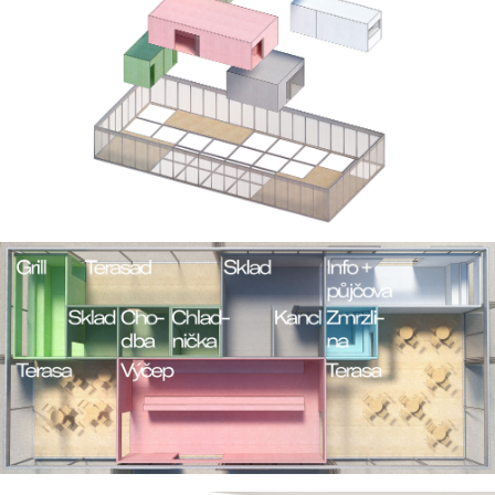
Našim úkolem je navrhnout objekt s
funkcemi a proporcemi, které odpovídají
zrušenému gastro provozu v sousedství vily
Šlechtovky. V podstatě přemisťujeme tento
členitý a komplexní provoz s řadou funkcí ze
Stromovky do přiléhající přírodní části v
areálu Výstaviště Holešovice. Klient
“Rozvojové projekty” požaduje umístění
těchto funkcí do jediného lehkého
demontovatelného objektu s jednotnou a
reprezentativní formou adekvátní kontextu
Výstaviště.
Stávající stav a urbanismus
Objekt bude součástí krajinného území