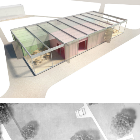
rozkládajícího se podél hranice areálu a
městského parku Stromovka. Výstaviště zde
plánuje kultivaci lokality s řadou
volnočasových aktivit, kde bude nový provoz
Výčepu a griloviště sloužit jako zázemí
přiléhající louce pro pořádání koncertů,
festivalů apod.
Nový objekt zároveň bude fungovat jako
jakýsi svorník dnes velmi oddělených území
a bude lákat návštěvníky z obou stran – ze
Stromovky i Výstaviště.
Dispozice a provoz
Zvolená architekonická koncepce s